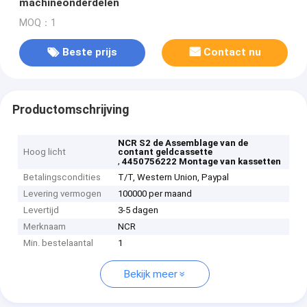
machineonderdelen
MOQ：1
Beste prijs
Contact nu
Productomschrijving
NCR S2 de Assemblage van de
Hoog licht
contant geldcassette
,
4450756222 Montage van kassetten
Betalingscondities
T/T, Western Union, Paypal
Levering vermogen
100000 per maand
Levertijd
3-5 dagen
Merknaam
NCR
Min. bestelaantal
1
Bekijk meer