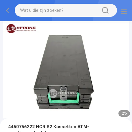
2
/
5
4450756222 NCR S2 Kassetten ATM-