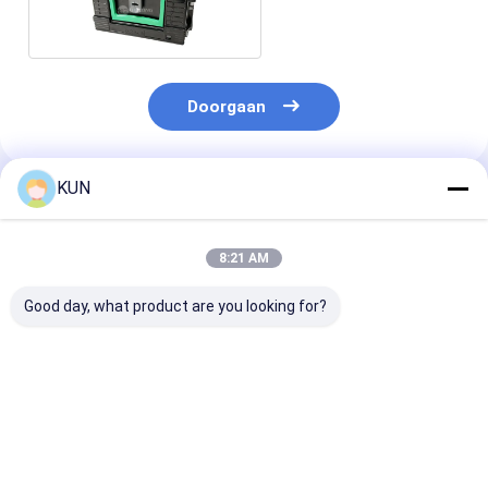
machineonderdelen
Doorgaan
KUN
Geadviseerde Producten
8:21 AM
Good day, what product are you looking for?
01750304622
01750304621
NCR 009-0029
Diebold Nixdorf
Wincor Nixdorf-
0090029129
Sankyo-kaartlezer
kaartlezer CHD-mot
Onderste
1750304622 DN100D
ICT3H5-3AJ2791
uitzonderings
DN200V ICT3H5-
SecPac1
voor BRM-10E