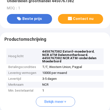
Onderdelen groothandel 4450767382
MOQ：1
Beste prijs
Contact nu
Productomschrijving
,
4450767382 Estoril-moederbord
,
NCR ATM Delenmotherboard
Hoog licht
4450767382 NCR ATM-onderdelen
Moederbord
Betalingscondities
T/T, Western Union, Paypal
Levering vermogen
10000 per maand
Levertijd
3-5 dagen
Merknaam
NCR
Min. bestelaantal
1
Bekijk meer