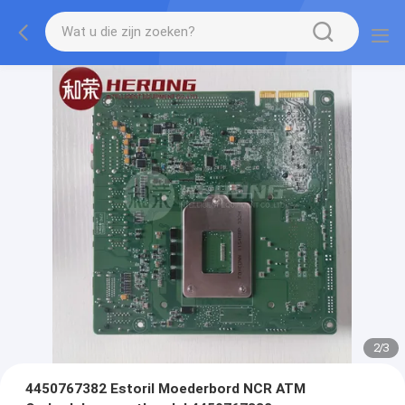
2
/
3
4450767382 Estoril Moederbord NCR ATM