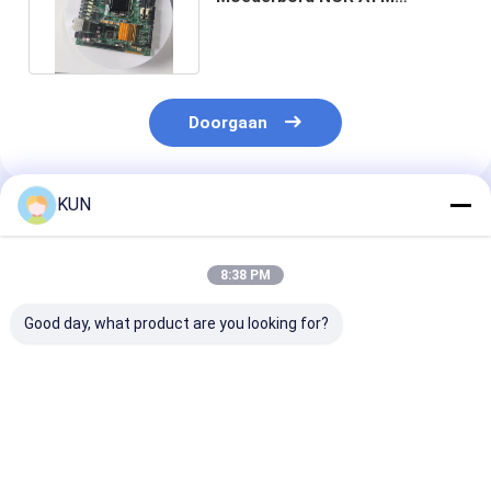
Onderdelen groothandel
4450767382
Doorgaan
KUN
Geadviseerde Producten
8:38 PM
Good day, what product are you looking for?
01750304622
01750304621
NCR 009-0029
Diebold Nixdorf
Wincor Nixdorf-
0090029129
Sankyo-kaartlezer
kaartlezer CHD-mot
Onderste
1750304622 DN100D
ICT3H5-3AJ2791
uitzonderings