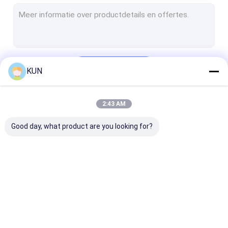
Self - servicepos Kiosk
zelfbetalingskiosk
Zelf het Bestel- Kiosk
Doorgaan
KUN
De Machine van de kaartjeskiosk
De Kiosk van de muntuitwisseling
2:43 AM
Onze Categorieën
Overheidskiosk
Good day, what product are you looking for?
Videotellermachine
Bitcoinkiosk
ATM-Vervangstukken
Automaatkiosk
Self - servicekiosk
ATM-contant
Kioskdelen
geldmachine