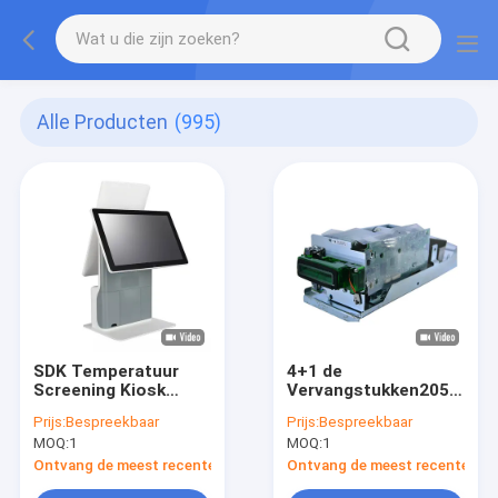
Alle Producten
(995)
SDK Temperatuur
4+1 de
Screening Kiosk
Vervangstukken2050xe
Tijdregistratie
Automaat cmd-V4
Prijs:
Bespreekbaar
Prijs:
Bespreekbaar
Gezichtsherkenning
01750109659 van
MOQ:
1
MOQ:
1
Terminal
cassettenixdorf
Wincor ATM met
Ontvang de meest recente Prijs
Ontvang de meest recente Prij
Huisvesting