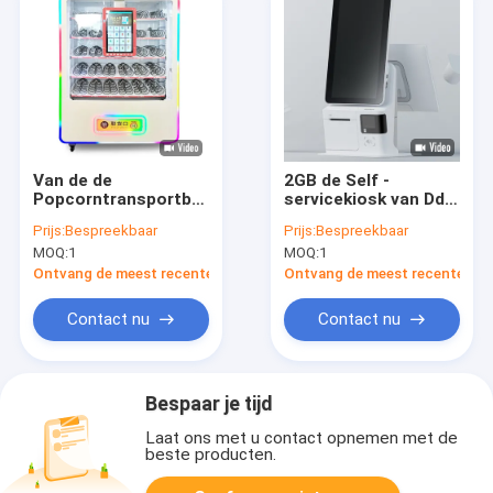
Van de de
2GB de Self -
Popcorntransportband
servicekiosk van Ddr
van ijsjuicer de
met Visum Pos die
Prijs:
Bespreekbaar
Prijs:
Bespreekbaar
Automaatkiosk
Betalings tot
MOQ:
1
MOQ:
1
Systeem opdracht
geven
Ontvang de meest recente Prijs
Ontvang de meest recente Prij
Contact nu
Contact nu
Bespaar je tijd
Laat ons met u contact opnemen met de
beste producten.