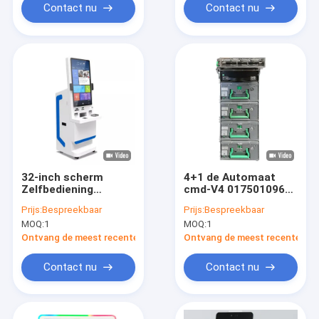
Contact nu
Contact nu
32-inch scherm
4+1 de Automaat
Zelfbediening
cmd-V4 01750109659
Betaling Kiosk
van Nixdorf Wincor
Prijs:
Bespreekbaar
Prijs:
Bespreekbaar
Aanwezigheid
2050XE van
MOQ:
1
MOQ:
1
Gezichtsherkenningsterminal
cassetteatm
met
Vervangstukken met
Ontvang de meest recente Prijs
Ontvang de meest recente Prij
temperatuurmeetsysteem
Huisvesting
Contact nu
Contact nu