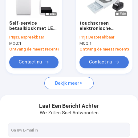
Fabriekstocht
Kwaliteitscontrole
Self-service
touchscreen
betaalkiosk met LED-
elektronische
Neem contact met ons op
display 17 inch
wachtrij restaurant
Prijs:
Bespreekbaar
Prijs:
Bespreekbaar
slimme machine
desktop
MOQ:
1
MOQ:
1
zelfbestelling kiosk
Nieuws
zelfbetaling kiosk
Ontvang de meest recente Prijs
Ontvang de meest recente Prij
Vraag een offerte
Contact nu
Contact nu
Bekijk meer
Automaatkiosk
Self - servicekiosk
Laat Een Bericht Achter
We Zullen Snel Antwoorden
ATM-contant geldmachine
De Machine van de contant geldstorting