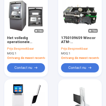
Het volledig
1750109659 Wincor
operationele
ATM-
Geautomatiseerde
machineonderdelen
Prijs:
Bespreekbaar
Prijs:
Bespreekbaar
Contante geld van de
Stacker met
MOQ:
1
MOQ:
1
Tellermachine en
mechanische ARM
Controle Gemengde
Ontvang de meest recente Prijs
Ontvang de meest recente Prij
Storting
Contact nu
Contact nu
Thuis
Producten
Over ons