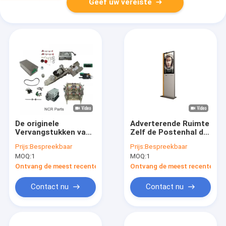
Geef uw vereiste
De originele
Adverterende Ruimte
Vervangstukken van
Zelf de Postenhal die
ROHS ATM pasten
van de Kaartjeskiosk
Prijs:
Bespreekbaar
Prijs:
Bespreekbaar
Grafisch aan
Audioformaten
MOQ:
1
MOQ:
1
bevinden zich
Ontvang de meest recente Prijs
Ontvang de meest recente Prij
Contact nu
Contact nu