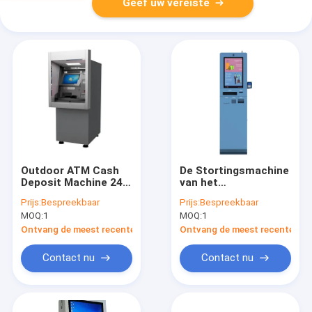
Geef uw vereiste
Outdoor ATM Cash
De Stortingsmachine
Deposit Machine 24-
van het
uurs automatische
bankencontante geld
Prijs:
Bespreekbaar
Prijs:
Bespreekbaar
geldstortingsautomaat
met Touch screen
MOQ:
1
MOQ:
1
Modulair Ontwerp
Ontvang de meest recente Prijs
Ontvang de meest recente Prij
Contact nu
Contact nu