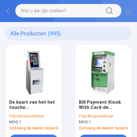
Alle Producten
(995)
De kaart van het het
Bill Payment Kiosk
touche
With Card-de
screentoetsenbord
Machine van
Prijs:
Bespreekbaar
Prijs:
Bespreekbaar
van 19 Duimpc het
Lezersand cash
MOQ:
1
MOQ:
1
uitdelen de Kiosk van
dispenser ATM
de self -
Ontvang de meest recente Prijs
Ontvang de meest recente Prij
servicebetaling