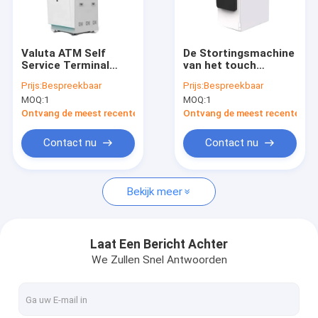
Fabriekstocht
Kwaliteitscontrole
Valuta ATM Self
De Stortingsmachine
Service Terminal
van het touch
Neem contact met ons op
Machine Contante
screencontante geld
Prijs:
Bespreekbaar
Prijs:
Bespreekbaar
storting Machine
voor de
MOQ:
1
MOQ:
1
Kiosk OEM ODM
Kioskbetalingen van
Nieuws
de Bankcheque
Ontvang de meest recente Prijs
Ontvang de meest recente Prij
Vraag een offerte
Contact nu
Contact nu
Bekijk meer
Automaatkiosk
Self - servicekiosk
Laat Een Bericht Achter
We Zullen Snel Antwoorden
ATM-contant geldmachine
De Machine van de contant geldstorting