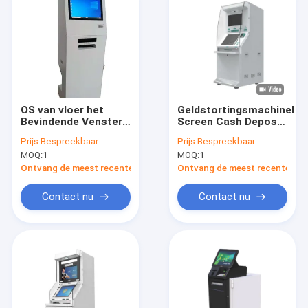
OS van vloer het
GeldstortingsmachineDua
Bevindende Vensters
Screen Cash Deposit
van de de
Machine voor
Prijs:
Bespreekbaar
Prijs:
Bespreekbaar
Machinesteun van de
bankkioskbetalingen
MOQ:
1
MOQ:
1
Contant geldstorting
Dubbele Scherm
Ontvang de meest recente Prijs
Ontvang de meest recente Prij
Contact nu
Contact nu
Thuis
Producten
Over ons