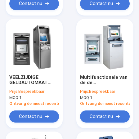
Contact nu
Contact nu
VEELZIJDIGE
Multifunctionele van
GELDAUTOMAAT
de de
HOGE REEKS
capaciteitsprinter
Prijs:
Bespreekbaar
Prijs:
Bespreekbaar
CAPACITEIT EN
van de
MOQ:
1
MOQ:
1
BETROUWBARE
Geldautomaatmachine
PRESTATIES
bulk thermische het
Ontvang de meest recente Prijs
Ontvang de meest recente Prij
ontvangstbewijsprinter
Contact nu
Contact nu