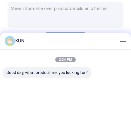
Self - servicepos Kiosk
zelfbetalingskiosk
Zelf het Bestel- Kiosk
Doorgaan
KUN
De Machine van de kaartjeskiosk
De Kiosk van de muntuitwisseling
2:34 PM
Onze Categorieën
Overheidskiosk
Good day, what product are you looking for?
Videotellermachine
Bitcoinkiosk
ATM-Vervangstukken
Automaatkiosk
Self - servicekiosk
ATM-contant
Kioskdelen
geldmachine