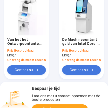
Van het het
De Machinecontant
Ontwerpcontante
geld van Intel Core i3
geld van CDM
het Intelligente ATM
Prijs:
Bespreekbaar
Prijs:
Bespreekbaar
Moderne van de de
Storting en Uitdelen
MOQ:
1
MOQ:
1
Stortingsmachine de
Supermarkt Veilige
Ontvang de meest recente Prijs
Ontvang de meest recente Prij
Doos voor de
Stortingsmachine
Contact nu
Contact nu
van het
Bankcontante geld
Bespaar je tijd
Laat ons met u contact opnemen met de
beste producten.