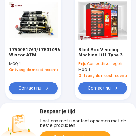
1750051761/1750109641
Blind Box Vending
Wincor ATM-
Machine Lift Type 32
onderdelen Dubbele
inch
MOQ:
1
Prijs:
Competitive negotiable
extractor Cmd V4
Gepersonaliseerde
Ontvang de meest recente Prijs
MOQ:
1
Mdms V module
aanpassing
Ontvang de meest recente Prij
Contact nu
Contact nu
Bespaar je tijd
Laat ons met u contact opnemen met de
beste producten.