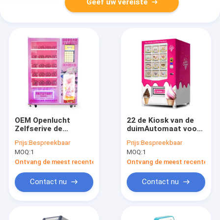
Geef uw vereiste
OEM Openlucht
22 de Kiosk van de
Zelfserive de
duimAutomaat voor
Kioskmachine 150W
Roomijsdranken 540
Prijs:
Bespreekbaar
Prijs:
Bespreekbaar
van de
Eenheden
MOQ:
1
MOQ:
1
Voedselverkoop
Ontvang de meest recente Prijs
Ontvang de meest recente Prij
Contact nu
Contact nu