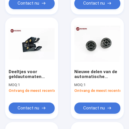
Contact nu
Contact nu
Deeltjes voor
Nieuwe delen van de
geldautomaten
automatische
Diebold 1000 Opteve
automaten met een
MOQ:
1
MOQ:
1
Fork 49006708000c
dikke rubberrol van
Ontvang de meest recente Prijs
Ontvang de meest recente Prij
kunststof 3H5
Contact nu
Contact nu