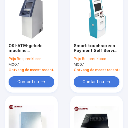
OKI-ATM-gehele
Smart touchscreen
machine
Payment Self Service
Automatische kassa-
POS Kiosk ontworpen
Prijs:
Bespreekbaar
Prijs:
Bespreekbaar
machine toegepast
voor ziekenhuizen
MOQ:
1
MOQ:
1
in bankfinanciën
Ontvang de meest recente Prijs
Ontvang de meest recente Prij
Contact nu
Contact nu
Thuis
Producten
Over ons