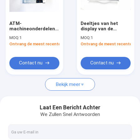
Fabriekstocht
Kwaliteitscontrole
ATM-
Deeltjes van het
machineonderdelen
display van de
Neem contact met ons op
Wincor originele
geldautomaat 15
MOQ:
1
MOQ:
1
nieuwe PC280
inch display panel
Ontvang de meest recente Prijs
Ontvang de meest recente Prij
voedingsbron
LCD Auo 15
Nieuws
01750194023
G150XG03
Vraag een offerte
Contact nu
Contact nu
Bekijk meer
Automaatkiosk
Self - servicekiosk
Laat Een Bericht Achter
We Zullen Snel Antwoorden
ATM-contant geldmachine
De Machine van de contant geldstorting