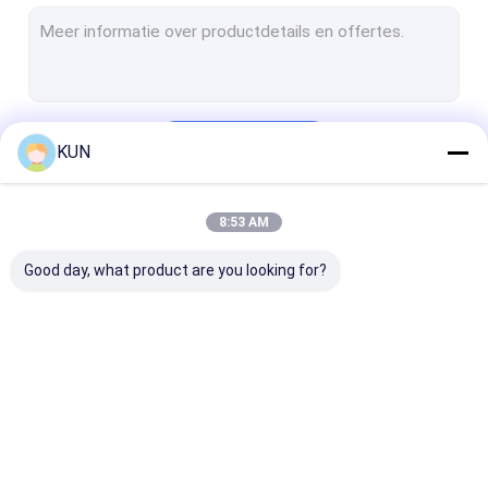
Self - servicepos Kiosk
zelfbetalingskiosk
Zelf het Bestel- Kiosk
Doorgaan
KUN
De Machine van de kaartjeskiosk
De Kiosk van de muntuitwisseling
8:53 AM
Onze Categorieën
Overheidskiosk
Good day, what product are you looking for?
Videotellermachine
Bitcoinkiosk
ATM-Vervangstukken
Automaatkiosk
Self - servicekiosk
ATM-contant
Kioskdelen
geldmachine