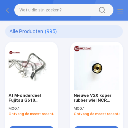
Alle Producten
(995)
ATM-onderdeel
Nieuwe V2X koper
Fujitsu G610
rubber wiel NCR
Onderafdeling
Diebold ATM machine
MOQ:
1
MOQ:
1
onderdelen
Ontvang de meest recente Prijs
Ontvang de meest recente Prij
1980000000C