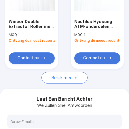
Fabriekstocht
Kwaliteitscontrole
Wincor Double
Nautilus Hyosung
Extractor Roller met
ATM-onderdelen
Neem contact met ons op
4 wielschacht Assy
5600 tot Kit Shaft
MOQ:
1
MOQ:
1
1750020811
Stacker Roller Assy
Ontvang de meest recente Prijs
Ontvang de meest recente Prij
70100003083
Nieuws
Vraag een offerte
Contact nu
Contact nu
Bekijk meer
Automaatkiosk
Self - servicekiosk
Laat Een Bericht Achter
We Zullen Snel Antwoorden
ATM-contant geldmachine
De Machine van de contant geldstorting