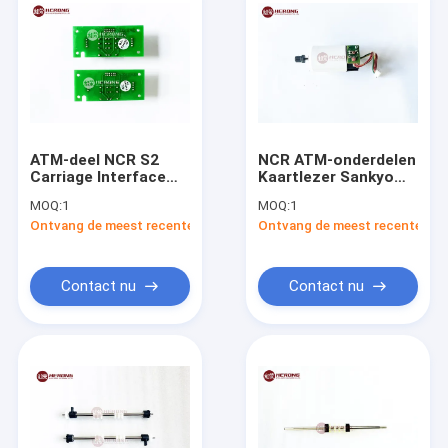
ATM-deel NCR S2
NCR ATM-onderdelen
Carriage Interface
Kaartlezer Sankyo
PCB 4450760660
3q8 Motor
MOQ:
1
MOQ:
1
4560733758
9980911811
Ontvang de meest recente Prijs
Ontvang de meest recente Prij
Contact nu
Contact nu
Thuis
Producten
Over ons