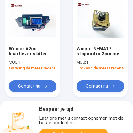
Wincor V2cu
Wincor NEMA17
kaartlezer sluiter
stapmotor 3cm met
175017320567 ATM
katrol 2X00 T637501
MOQ:
1
MOQ:
1
onderdelen keel
Ontvang de meest recente Prijs
Ontvang de meest recente Prij
1750173205
Contact nu
Contact nu
Bespaar je tijd
Laat ons met u contact opnemen met de
beste producten.