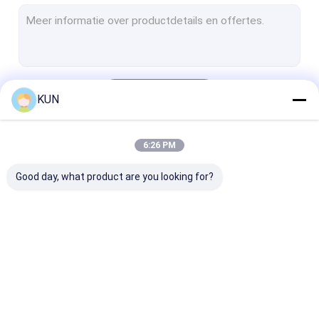
Self - servicepos Kiosk
zelfbetalingskiosk
Zelf het Bestel- Kiosk
Doorgaan
KUN
De Machine van de kaartjeskiosk
De Kiosk van de muntuitwisseling
6:26 PM
Onze Categorieën
Overheidskiosk
Good day, what product are you looking for?
Videotellermachine
Bitcoinkiosk
ATM-Vervangstukken
Automaatkiosk
Self - servicekiosk
ATM-contant
Kioskdelen
geldmachine