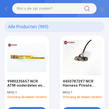
Alle Producten
(989)
9980235657 NCR
4450787297 NCR
ATM-onderdelen en
Harness Private
onderdelen voor
Audio Zwart gieten
MOQ:
1
MOQ:
1
spoor 2 Magnetisch
Ontvang de meest recente Prijs
Ontvang de meest recente Prij
hoofd