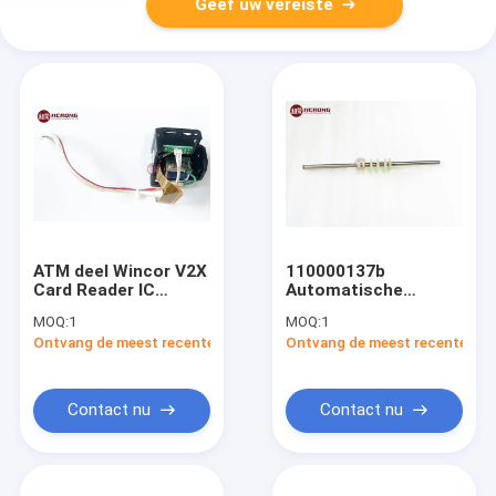
Geef uw vereiste
ATM deel Wincor V2X
110000137b
Card Reader IC
Automatische
Contact 69541520
machineonderdelen
MOQ:
1
MOQ:
1
Hyosung 5600 Hcdu
Ontvang de meest recente Prijs
Ontvang de meest recente Prij
Stacker Rollershaft
731000070955
Contact nu
Contact nu