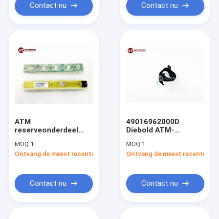
Contact nu
Contact nu
ATM
49016962000D
reserveonderdeel
Diebold ATM-
Diebold 5500 CCA
onderdelen Diebold
MOQ:
1
MOQ:
1
Function Key
Opteva Fender
Ontvang de meest recente Prijs
Ontvang de meest recente Prij
49254749000A
Stripper
Contact nu
Contact nu