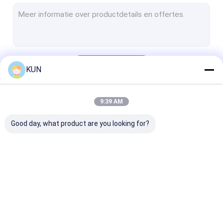
Self - servicepos Kiosk
zelfbetalingskiosk
Zelf het Bestel- Kiosk
Doorgaan
KUN
De Machine van de kaartjeskiosk
De Kiosk van de muntuitwisseling
9:39 AM
Onze Categorieën
Overheidskiosk
Good day, what product are you looking for?
Videotellermachine
Bitcoinkiosk
ATM-Vervangstukken
Automaatkiosk
Self - servicekiosk
ATM-contant
Kioskdelen
geldmachine