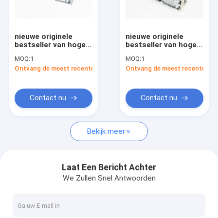
Fabriekstocht
Kwaliteitscontrole
nieuwe originele
nieuwe originele
bestseller van hoge
bestseller van hoge
Neem contact met ons op
kwaliteit Diebold
kwaliteit Diebold
MOQ:
1
MOQ:
1
Card Reader Versie E
Card Reader Versie D
Ontvang de meest recente Prijs
Ontvang de meest recente Prij
Nieuws
Vraag een offerte
Contact nu
Contact nu
Bekijk meer
Automaatkiosk
Self - servicekiosk
Laat Een Bericht Achter
We Zullen Snel Antwoorden
ATM-contant geldmachine
De Machine van de contant geldstorting