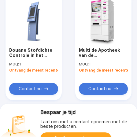
Douane Stofdichte
Multi de Apotheek
Controle in het
van de
Systeem van de de
Taalgezondheidszorg
MOQ:
1
MOQ:
1
Self - servicekiosk
het Uitdelen Kiosk
Ontvang de meest recente Prijs
Ontvang de meest recente Prij
van de
met de Inzameling
Kioskluchthaven
van het Vingerbloed
Contact nu
Contact nu
Bespaar je tijd
Laat ons met u contact opnemen met de
beste producten.