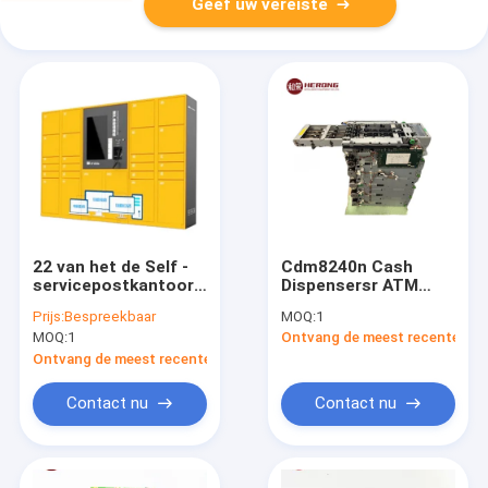
Geef uw vereiste
22 van het de Self -
Cdm8240n Cash
servicepostkantoor
Dispensersr ATM
van het duimtouche
Module Parts
Prijs:
Bespreekbaar
MOQ:
1
screen de Kiosk van
Dispenser
MOQ:
1
Ontvang de meest recente Prij
de het Pakketkast
Ontvang de meest recente Prijs
Contact nu
Contact nu