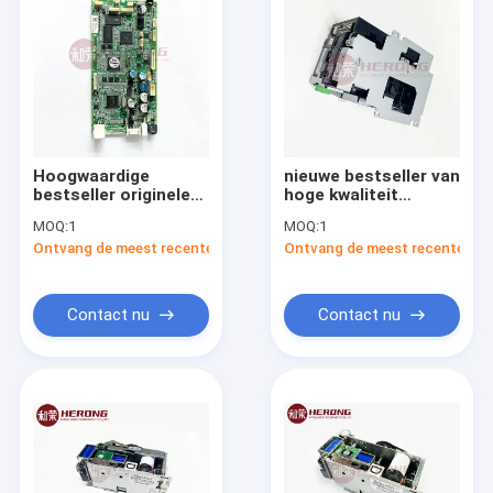
Hoogwaardige
nieuwe bestseller van
bestseller originele
hoge kwaliteit
V2CU ACT Card
originele V2CF-1JL-
MOQ:
1
MOQ:
1
Reader
001 kaartlezer
Ontvang de meest recente Prijs
Ontvang de meest recente Prij
Moederborden
Contact nu
Contact nu
Thuis
Producten
Over ons