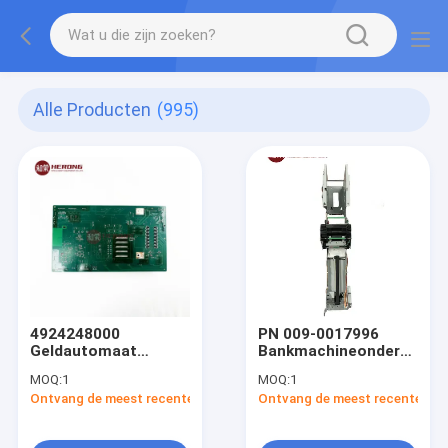
Alle Producten
(995)
4924248000
PN 009-0017996
Geldautomaat
Bankmachineonderdelen
machineonderdelen
NCR 5877
MOQ:
1
MOQ:
1
Diebold 5500 CCA
Thermische
Ontvang de meest recente Prijs
Ontvang de meest recente Prij
Main Activ Dispenser
ontvangstprinter