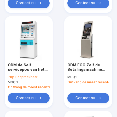
Contact nu
Contact nu
ODM de Self -
ODM FCC Zelf de
servicepos van het
Betalingsmachine
het Ziekenhuis
van de
Prijs:
Bespreekbaar
MOQ:
1
Medische Bureau
Klantenservicekiosk
MOQ:
1
Ontvang de meest recente Prij
Kiosk voor de Druk
met Zaal
van het
Kaartautomaat
Ontvang de meest recente Prijs
Onderzoeksrapport
Contact nu
Contact nu