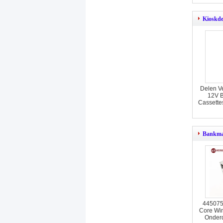
Kioskde
Delen V
12V B
Cassette
Bankma
445075
Core Wi
Onderd