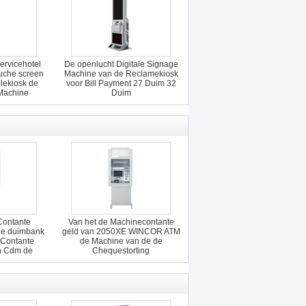
servicehotel
De openlucht Digitale Signage
uche screen
Machine van de Reclamekiosk
lekiosk de
voor Bill Payment 27 Duim 32
Machine
Duim
Contante
Van het de Machinecontante
de duimbank
geld van 2050XE WINCOR ATM
 Contante
de Machine van de de
an Cdm de
Chequestorting
r door