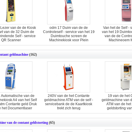
Lezer van de de Kiosk
odm 17 Duim van de de
Van het de Self - 
rt van de 32 Duim de
Controleself - service van het 19
van het 19 Duimto
vindende Self - service
Duimtouche screen de
van de de Contro
QR Scanner
Machinekiosk voor Plein
Machineoem 
ntant geldmachine
(162)
 Automatische van de
240V van de het Contante
19 van de het 
nekiosk A4 van het Self
geldmachine ATM van de self -
geldmachine van 
eatm Contante geld Druk
servicebank de de Kaartkiosk
ATM van de het
e het Documentlaser
trekt zich terug
geldstorting v
Machinemuu
ine van de contant geldstorting
(65)