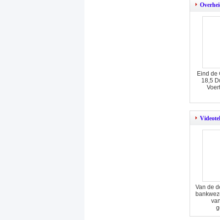
Overhei
Eind de 
18,5 Du
Voer
Videote
Van de d
bankwez
van
g