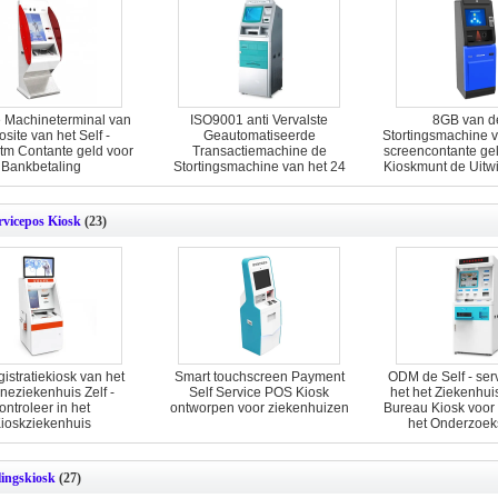
Machineterminal van
ISO9001 anti Vervalste
8GB van d
site van het Self -
Geautomatiseerde
Stortingsmachine v
tm Contante geld voor
Transactiemachine de
screencontante ge
Bankbetaling
Stortingsmachine van het 24
Kioskmunt de Uitw
urencontante geld
Machin
ervicepos Kiosk
(23)
istratiekiosk van het
Smart touchscreen Payment
ODM de Self - ser
eziekenhuis Zelf -
Self Service POS Kiosk
het het Ziekenhu
ontroleer in het
ontworpen voor ziekenhuizen
Bureau Kiosk voor
ioskziekenhuis
het Onderzoek
lingskiosk
(27)