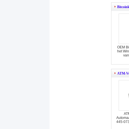
Bitcoin
OEM Bit
het Win
van
ATM-Ve
AT
Automaa
445-07