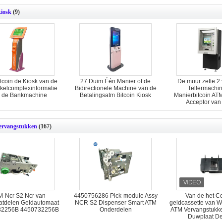
kiosk
(9)
coin de Kiosk van de
27 Duim Één Manier of de
De muur zette 2
kelcomplexinformatie
Bidirectionele Machine van de
Tellermachi
 de Bankmachine
Betalingsatm Bitcoin Kiosk
Manierbitcoin ATM
Acceptor van
Kioskcontante
rvangstukken
(167)
M-Ncr S2 Ncr van
4450756286 Pick-module Assy
Van de het C
tdelen Geldautomaat
NCR S2 Dispenser Smart ATM
geldcassette van 
32256B 4450732256B
Onderdelen
ATM Vervangstukke
Duwplaat De