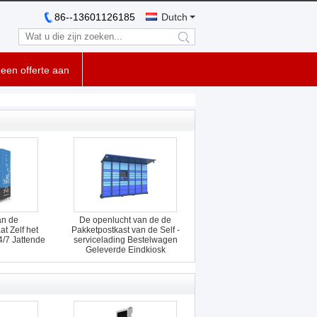
86--13601126185
Dutch
search
een offerte aan
an de
De openlucht van de de
t Zelf het
Pakketpostkast van de Self -
4/7 Jattende
servicelading Bestelwagen
Geleverde Eindkiosk