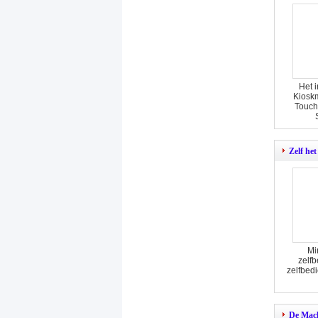
Het 
Kiosk
Touch
Zelf het
Mi
zelfb
zelfbed
De Mach