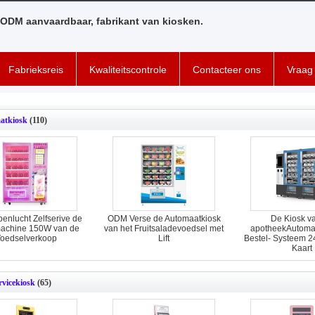
ODM aanvaardbaar, fabrikant van kiosken.
Fabrieksreis
Kwaliteitscontrole
Contacteer ons
Vraag 
atkiosk
(110)
nlucht Zelfserive de
ODM Verse de Automaatkiosk
De Kiosk v
achine 150W van de
van het Fruitsaladevoedsel met
apotheekAutomaa
oedselverkoop
Lift
Bestel- Systeem 2
Kaart
ervicekiosk
(65)