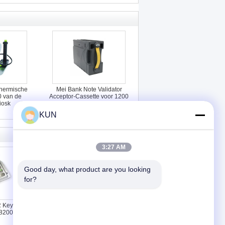
750042961
hermische
Mei Bank Note Validator
0 van de
Acceptor-Cassette voor 1200
iosk
Bankbiljetten
KUN
3:27 AM
Good day, what product are you looking 
for?
R Keyboard
445-0757322 NCR S2
82009
Presenter Module S2 Dispenser
4450757322 ATM-onderdelen