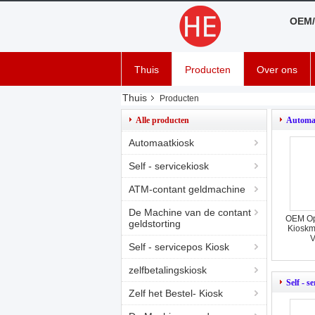
OEM/
Thuis
Producten
Over ons
Thuis
Producten
Alle producten
Automa
Automaatkiosk
Self - servicekiosk
ATM-contant geldmachine
De Machine van de contant
OEM Ope
geldstorting
Kioskm
V
Self - servicepos Kiosk
zelfbetalingskiosk
Self - s
Zelf het Bestel- Kiosk