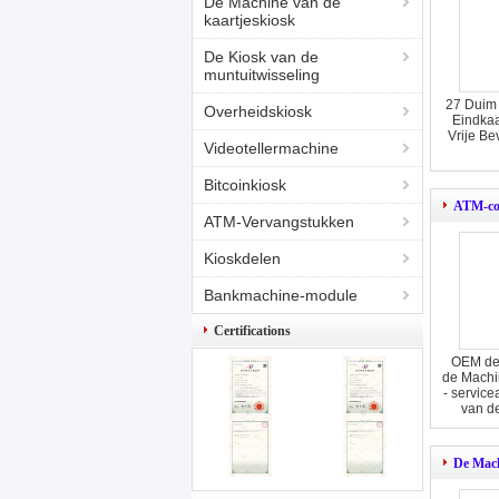
De Machine van de
kaartjeskiosk
De Kiosk van de
muntuitwisseling
27 Duim 
Overheidskiosk
Eindkaa
Vrije Be
Videotellermachine
Bitcoinkiosk
ATM-co
ATM-Vervangstukken
Kioskdelen
Bankmachine-module
Certifications
OEM de
de Machi
- servic
van d
De Mach