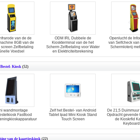
infrarode van de de
ODM IRL Dubbele de
Openlucht de Info
machine 8GB van de
Kioskterminal van de het
van Selfcheck van
 screen Zelfbetaling
Scherm Zelfbetaling voor Water
Schermloterij me
Snelle Voedsel
en Elektriciteitsrekening
 Bestel- Kiosk
(52)
ni wandmontage
Zelf het Bestel- van Android
De 21,5 Duimmuur z
estelkiosk Fastfood
Tablet Ipad Mini Kiosk Stand
Opdracht gevende t
ieningkioskapparatuur
Touch Screen
de Kioskrfid Ka
Keyboard
ine van de kaartjeskiosk
(22)