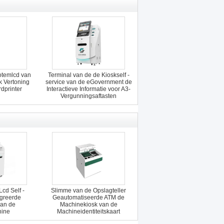
otemlcd van
Terminal van de de Kioskself -
k Vertoning
service van de eGovernment de
dprinter
Interactieve Informatie voor A3-
Vergunningsaftasten
cd Self -
Slimme van de Opslagteller
egreerde
Geautomatiseerde ATM de
van de
Machinekiosk van de
hine
Machineidentiteitskaart
Registratie