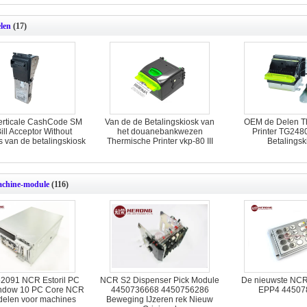
01750042961 1
len
(17)
erticale CashCode SM
Van de de Betalingskiosk van
OEM de Delen T
ill Acceptor Without
het douanebankwezen
Printer TG248
s van de betalingskiosk
Thermische Printer vkp-80 III
Betalingsk
chine-module
(116)
2091 NCR Estoril PC
NCR S2 Dispenser Pick Module
De nieuwste NC
ndow 10 PC Core NCR
4450736668 4450756286
EPP4 44507
elen voor machines
Beweging IJzeren rek Nieuw