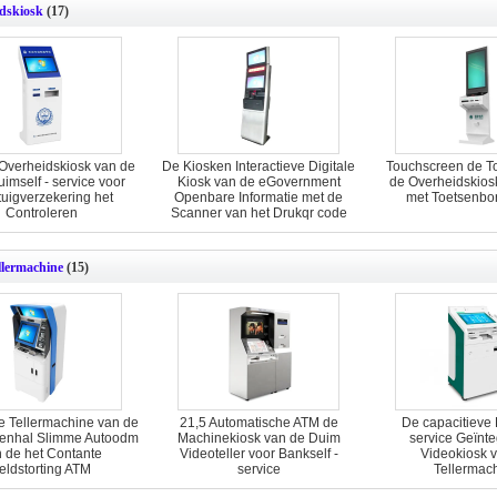
dskiosk
(17)
Overheidskiosk van de
De Kiosken Interactieve Digitale
Touchscreen de T
imself - service voor
Kiosk van de eGovernment
de Overheidskios
tuigverzekering het
Openbare Informatie met de
met Toetsenbor
Controleren
Scanner van het Drukqr code
llermachine
(15)
e Tellermachine van de
21,5 Automatische ATM de
De capacitieve L
enhal Slimme Autoodm
Machinekiosk van de Duim
service Geïnt
 de het Contante
Videoteller voor Bankself -
Videokiosk 
eldstorting ATM
service
Tellermac