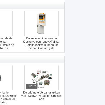
 van de de
De zelfmachines van de
ne van
Kioskcryptocurrency ATM van
 Bitcoin de
Betalingsbitcoin innen uit
 het de
binnen Contant geld
 geld op
ontante
De originele Vervangstukken
Wincor2050xe
van ROHS ATM pasten Grafisch
n van de de
aan
kking