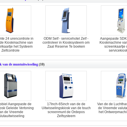
ente 24 urencontrole in
ODM Self - servicehotel Zelf -
Aangepaste SDK-
 de Kioskmachine van
controleer in Kiosksysteem om
Kioskmachine van
elkaartje het Systeem
Zaal Reserve Te boeken
screenkaartje d
Zelfcontrole
servicekios
k van de muntuitwisseling
(10)
obiel Aangepaste de
17Inch-65inch van de de
Van de de Luchtha
iosk Geleide Vertoning
Uitwisselingskiosk van de touch
de Vreemde valuta
an de Vreemde
screenmunt de Ordepos
het Ontwerpmachi
lutauitwisseling
Zelfsysteem