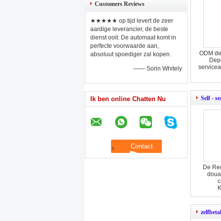
Customers Reviews
★★★★★ op tijd levert de zeer
aardige leverancier, de beste
dienst ooit. De automaat komt in
perfecte voorwaarde aan,
ODM de 
absoluut spoediger zal kopen.
Depo
servicea
—— Sorin Whitely
Self - s
Ik ben online Chatten Nu
De Reg
douan
c
K
zelfbeta