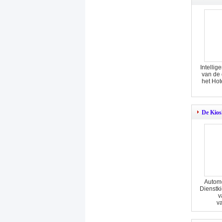
Intellig
van de
het Hot
De Kios
Autom
Dienstk
v
va