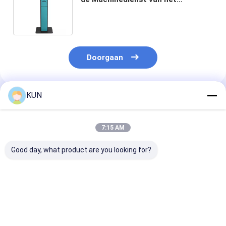
Kiosktouche screen de
Betalingsterminal
Doorgaan
KUN
Geadviseerde Producten
7:15 AM
Good day, what product are you looking for?
21.5 inch
Zelfservice
24“ Touch scr
zelfbestelkiosk
bestelkiosk 32 INCH
- service die 
de Machinebet
Systeem tot Ki