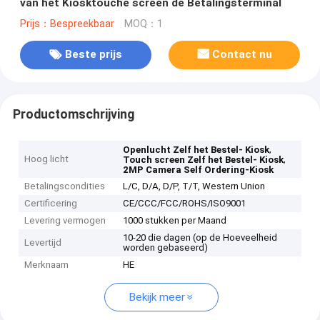
van het Kiosktouche screen de Betalingsterminal
Prijs：Bespreekbaar
MOQ：1
Beste prijs
Contact nu
Productomschrijving
,
Openlucht Zelf het Bestel- Kiosk
Hoog licht
,
Touch screen Zelf het Bestel- Kiosk
2MP Camera Self Ordering-Kiosk
Betalingscondities
L/C, D/A, D/P, T/T, Western Union
Certificering
CE/CCC/FCC/ROHS/ISO9001
Levering vermogen
1000 stukken per Maand
10-20 die dagen (op de Hoeveelheid
Levertijd
worden gebaseerd)
Merknaam
HE
Bekijk meer