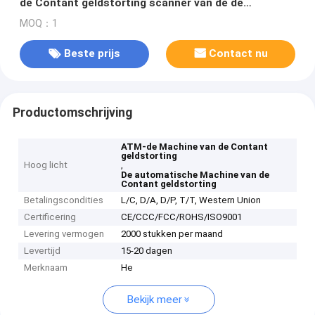
de Contant geldstorting scanner van de de
machinestreepjescode
MOQ：1
Beste prijs
Contact nu
Productomschrijving
ATM-de Machine van de Contant
geldstorting
Hoog licht
,
De automatische Machine van de
Contant geldstorting
Betalingscondities
L/C, D/A, D/P, T/T, Western Union
Certificering
CE/CCC/FCC/ROHS/ISO9001
Levering vermogen
2000 stukken per maand
Levertijd
15-20 dagen
Merknaam
He
Bekijk meer