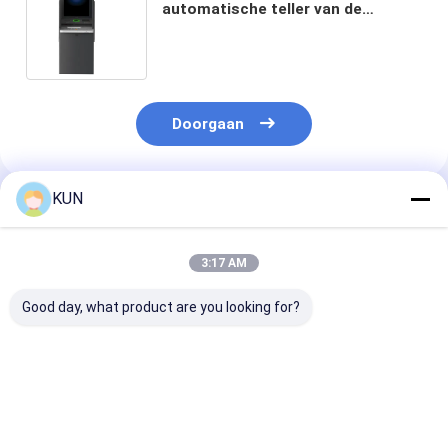
automatische teller van de
Contant geldstorting scanner van
de de machinestreepjescode
Doorgaan
KUN
Geadviseerde Producten
3:17 AM
Good day, what product are you looking for?
C03T Smart Cash
Cash Recycling
Cash Recyclin
Recycling Machine
Machine C03L Smart
Machine C03T
met 4
Automatic Banknote
Smart Teller