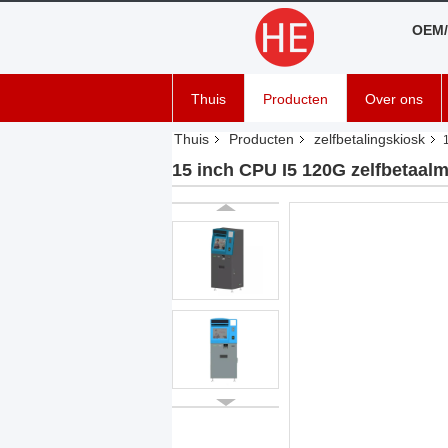
OEM/
Thuis
Producten
Over ons
Thuis
Producten
zelfbetalingskiosk
15 inch CPU I5 120G zelfbetaal