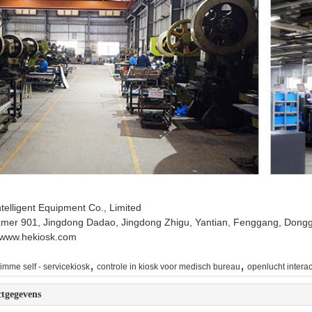
telligent Equipment Co., Limited
amer 901, Jingdong Dadao, Jingdong Zhigu, Yantian, Fenggang, Don
 www.hekiosk.com
,
,
limme self - servicekiosk
controle in kiosk voor medisch bureau
openlucht interac
tgegevens