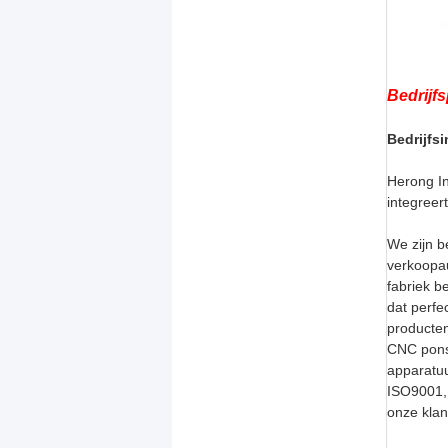
Bedrijfs
Bedrijfsi
Herong In
integreer
We zijn b
verkoopa
fabriek b
dat perfe
producten
CNC ponsm
apparatuu
ISO9001, 
onze klan