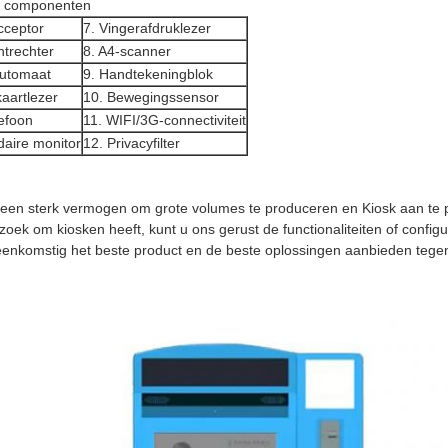
e componenten
cceptor
7. Vingerafdruklezer
ntrechter
8. A4-scanner
automaat
9. Handtekeningblok
aartlezer
10. Bewegingssensor
lefoon
11. WIFI/3G-connectiviteit
daire monitor
12. Privacyfilter
 een sterk vermogen om grote volumes te produceren en Kiosk aan te
zoek om kiosken heeft, kunt u ons gerust de functionaliteiten of configur
enkomstig het beste product en de beste oplossingen aanbieden tegen