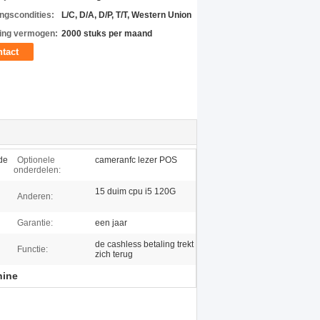
ingscondities:
L/C, D/A, D/P, T/T, Western Union
ing vermogen:
2000 stuks per maand
tact
de
Optionele
cameranfc lezer POS
onderdelen:
15 duim cpu i5 120G
Anderen:
Garantie:
een jaar
de cashless betaling trekt
Functie:
zich terug
hine