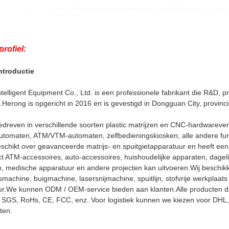
profiel:
ntroductie
telligent Equipment Co., Ltd. is een professionele fabrikant die R&D, 
t.Herong is opgericht in 2016 en is gevestigd in Dongguan City, provin
edreven in verschillende soorten plastic matrijzen en CNC-hardwarever
utomaten, ATM/VTM-automaten, zelfbedieningskiosken, alle andere fu
eschikt over geavanceerde matrijs- en spuitgietapparatuur en heeft 
ct ATM-accessoires, auto-accessoires, huishoudelijke apparaten, dagel
, medische apparatuur en andere projecten kan uitvoeren.Wij beschikk
achine, buigmachine, lasersnijmachine, spuitlijn, stofvrije werkplaat
r.We kunnen ODM / OEM-service bieden aan klanten.Alle producten die 
SGS, RoHs, CE, FCC, enz. Voor logistiek kunnen we kiezen voor DHL, 
ten.