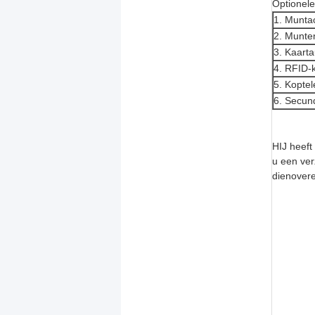
Optionel
1. Munta
2. Munte
3. Kaart
4. RFID-k
5. Kopte
6. Secun
HIJ heeft
u een ver
dienovere