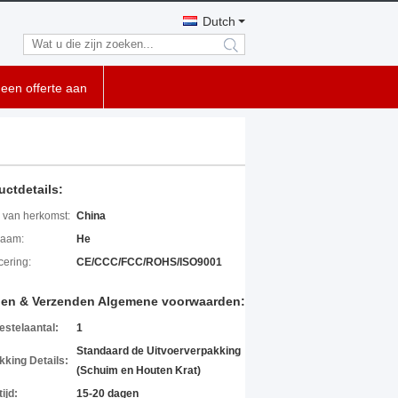
Dutch
search
een offerte aan
uctdetails:
 van herkomst:
China
aam:
He
icering:
CE/CCC/FCC/ROHS/ISO9001
len & Verzenden Algemene voorwaarden:
estelaantal:
1
Standaard de Uitvoerverpakking
kking Details:
(Schuim en Houten Krat)
ijd:
15-20 dagen