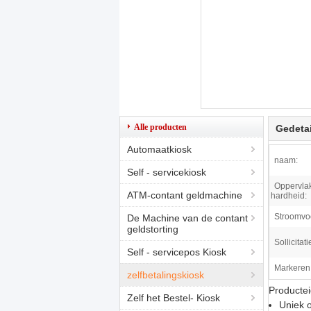
Alle producten
Gedetai
Automaatkiosk
naam:
Self - servicekiosk
Oppervla
ATM-contant geldmachine
hardheid:
Stroomvoo
De Machine van de contant
geldstorting
Sollicitati
Self - servicepos Kiosk
Markeren
zelfbetalingskiosk
Producte
Zelf het Bestel- Kiosk
Uniek 