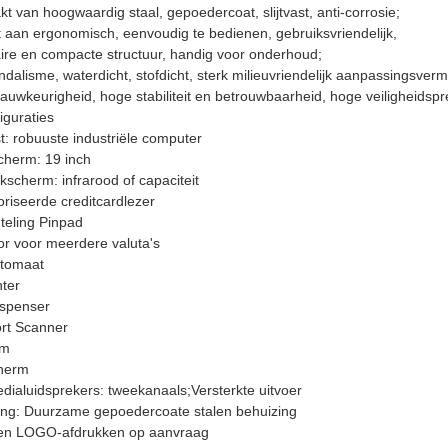
 van hoogwaardig staal, gepoedercoat, slijtvast, anti-corrosie;
 aan ergonomisch, eenvoudig te bedienen, gebruiksvriendelijk,
ire en compacte structuur, handig voor onderhoud;
ndalisme, waterdicht, stofdicht, sterk milieuvriendelijk aanpassingsver
uwkeurigheid, hoge stabiliteit en betrouwbaarheid, hoge veiligheidspre
iguraties
: robuuste industriële computer
cherm: 19 inch
scherm: infrarood of capaciteit
riseerde creditcardlezer
teling Pinpad
or voor meerdere valuta's
tomaat
nter
ispenser
rt Scanner
am
herm
dialuidsprekers: tweekanaals;Versterkte uitvoer
ing: Duurzame gepoedercoate stalen behuizing
 en LOGO-afdrukken op aanvraag