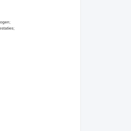
mogen;
staties;