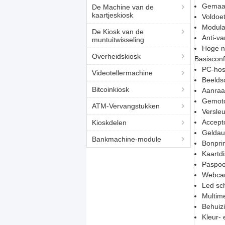
Gemaakt
De Machine van de
kaartjeskiosk
Voldoet
Modula
De Kiosk van de
Anti-va
muntuitwisseling
Hoge na
Overheidskiosk
Basisconf
PC-host
Videotellermachine
Beelds
Bitcoinkiosk
Aanraak
Gemoto
ATM-Vervangstukken
Versleu
Accept
Kioskdelen
Geldau
Bankmachine-module
Bonpri
Kaartd
Paspoo
Webc
Led sc
Multime
Behuiz
Kleur-