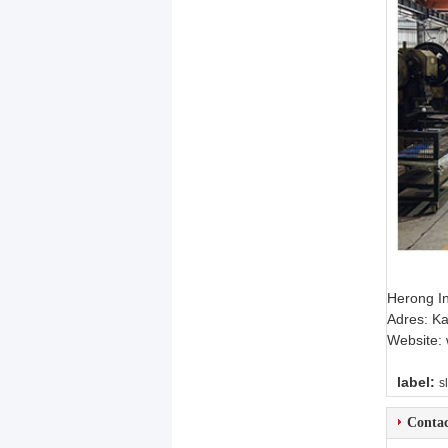
Herong In
Adres: K
Website:
label:
s
Contac