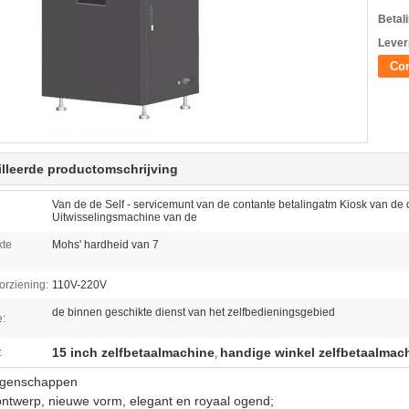
Betal
Lever
Con
lleerde productomschrijving
Van de de Self - servicemunt van de contante betalingatm Kiosk van de 
Uitwisselingsmachine van de
kte
Mohs' hardheid van 7
rziening:
110V-220V
de binnen geschikte dienst van het zelfbedieningsgebied
e:
15 inch zelfbetaalmachine
handige winkel zelfbetaalmac
:
,
igenschappen
ontwerp, nieuwe vorm, elegant en royaal ogend;