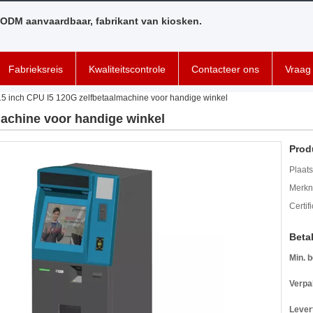
ODM aanvaardbaar, fabrikant van kiosken.
Fabrieksreis
Kwaliteitscontrole
Contacteer ons
Vraag 
15 inch CPU I5 120G zelfbetaalmachine voor handige winkel
machine voor handige winkel
Prod
Plaats
Merkn
Certif
Beta
Min. b
Verpa
Levert