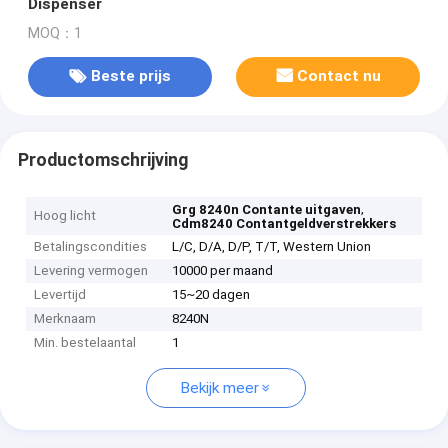
Dispenser
MOQ：1
Beste prijs
Contact nu
Productomschrijving
,
Grg 8240n Contante uitgaven
Hoog licht
Cdm8240 Contantgeldverstrekkers
Betalingscondities
L/C, D/A, D/P, T/T, Western Union
Levering vermogen
10000 per maand
Levertijd
15~20 dagen
Merknaam
8240N
Min. bestelaantal
1
Bekijk meer