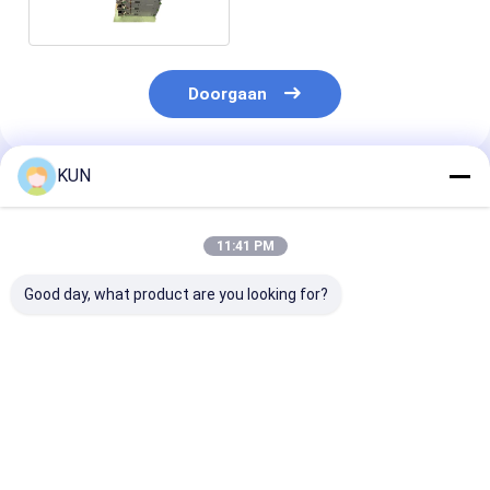
Doorgaan
KUN
Geadviseerde Producten
11:41 PM
Good day, what product are you looking for?
01750304622
01750304621
NCR 009-0029
Diebold Nixdorf
Wincor Nixdorf-
0090029129
Sankyo-kaartlezer
kaartlezer CHD-mot
Onderste
1750304622 DN100D
ICT3H5-3AJ2791
uitzonderings
DN200V ICT3H5-
SecPac1
voor BRM-10E
Beste prijs
Beste prijs
Beste pri
3AD2792 IFM005-
1750304621
6687 Recyclin