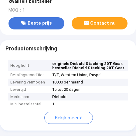
kwaliteit bestseller
MOQ：1
Beste prijs
Contact nu
Productomschrijving
,
originele Diebold Stacking 20T Gear
Hoog licht
bestseller Diebold Stacking 20T Gear
Betalingscondities
T/T, Western Union, Paypal
Levering vermogen
10000 per maand
Levertijd
15 tot 20 dagen
Merknaam
Diebold
Min. bestelaantal
1
Bekijk meer