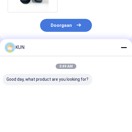
Doorgaan
KUN
Geadviseerde Producten
3:49 AM
Good day, what product are you looking for?
1750304619 Wincor
ATM-onderdelen
ATM-onderdel
Nixdorf CHD-mot
Hyosung CDU-
Hyosung CDU-
ICT3H5-3A2790
dispenser rubberen
dispenser witt
Basis PN
bus 300006564
300006572 5 × 
01750304619
8×11×6 fabriek
14,7 fabriek di
Beste prijs
Beste prijs
Beste pri
directe verkoop
verkoop