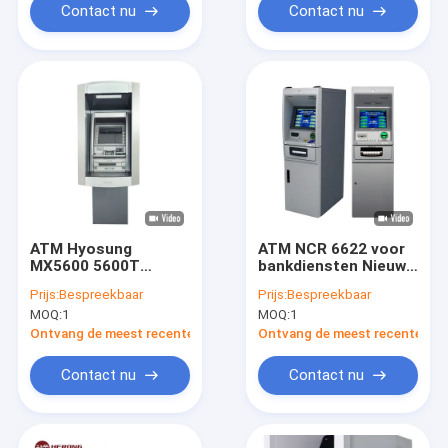
Contact nu
Contact nu
ATM Hyosung
ATM NCR 6622 voor
MX5600 5600T
bankdiensten Nieuw
Hoogwaardige
of vernieuwd
Prijs:
Bespreekbaar
Prijs:
Bespreekbaar
Precision Security
Intelligent
MOQ:
1
MOQ:
1
Intelligent Machine
gebruikersvriendelijk
Ontvang de meest recente Prijs
Ontvang de meest recente Prij
Contact nu
Contact nu