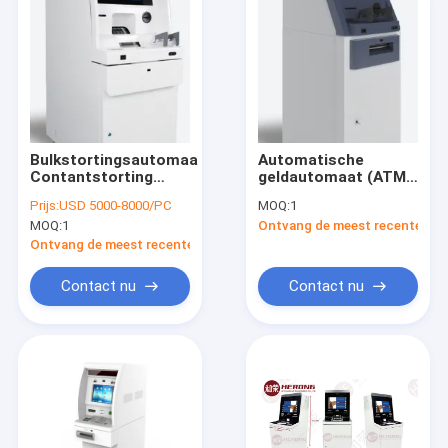
Bulkstortingsautomaat
Automatische
Contantstorting
geldautomaat (ATM)
Geldautomaat
A06L-Z
Prijs:
USD 5000-8000/PC
MOQ:
1
(T68L) Lobby
Kassautomaat Lobby
MOQ:
1
Ontvang de meest recente Prij
Gebruikersvriendelijk
Ontvang de meest recente Prijs
Contact nu
Contact nu
Thuis
Producten
Over ons