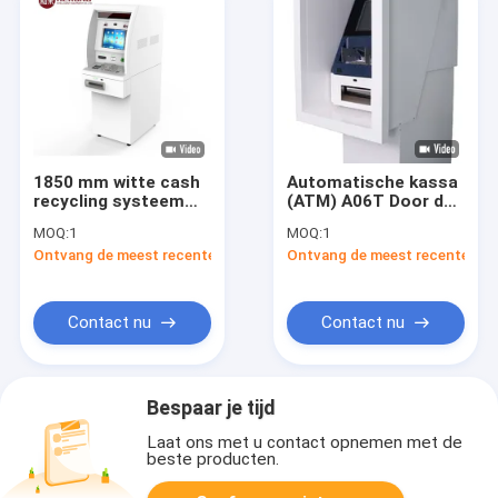
1850 mm witte cash
Automatische kassa
recycling systeem
(ATM) A06T Door de
hoge beveiliging door
muur Intelligente
MOQ:
1
MOQ:
1
de muur crm machine
kassa-machine
Ontvang de meest recente Prijs
Ontvang de meest recente Prij
Gebruikersvriendelijk
Contact nu
Contact nu
Bespaar je tijd
Laat ons met u contact opnemen met de
beste producten.