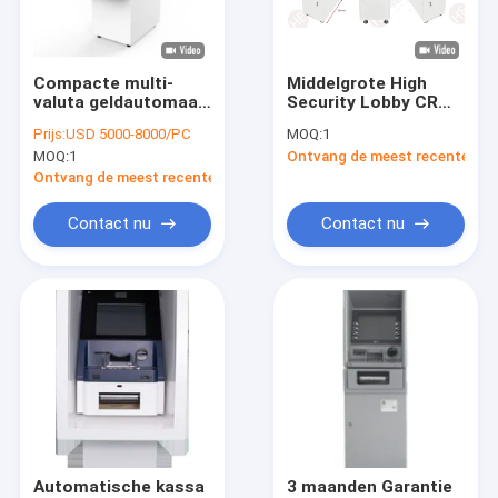
Fabriekstocht
Kwaliteitscontrole
Compacte multi-
Middelgrote High
valuta geldautomaat
Security Lobby CRM
Neem contact met ons op
met touchscreen
Geld Teller
Prijs:
USD 5000-8000/PC
MOQ:
1
Geldautomaat
MOQ:
1
Ontvang de meest recente Prij
System Cash
Nieuws
Recycling Machine
Ontvang de meest recente Prijs
C03L
Vraag een offerte
Contact nu
Contact nu
Automaatkiosk
Self - servicekiosk
ATM-contant geldmachine
De Machine van de contant geldstorting
Automatische kassa
3 maanden Garantie