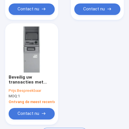
Bankmachine-module
Contact nu
Contact nu
Beveilig uw
transacties met
biometrische
Prijs:
Bespreekbaar
authenticatie,
MOQ:
1
geldautomaat en
ActivEdge ID-
Ontvang de meest recente Prijs
apparaten
Contact nu