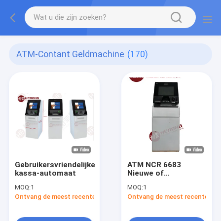
ATM-Contant Geldmachine
(170)
Gebruikersvriendelijke
ATM NCR 6683
kassa-automaat
Nieuwe of
gerenoveerde
MOQ:
1
MOQ:
1
intelligente hoge
Ontvang de meest recente Prijs
Ontvang de meest recente Prij
kwaliteit
precisiebeveiliging