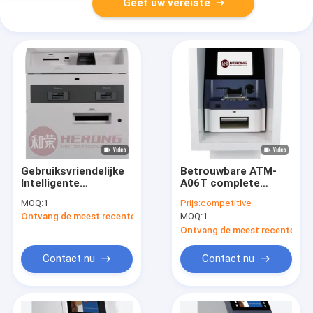
Geef uw vereiste
Gebruiksvriendelijke
Betrouwbare ATM-
Intelligente
A06T complete
Geldautomaat Smart
geldautomaat voor
MOQ:
1
Prijs:
competitive
Teller Machine (STM)
bank- en detailhandel
Ontvang de meest recente Prijs
MOQ:
1
S06L Hoge Kwaliteit
Bestverkocht
Ontvang de meest recente Prij
Contact nu
Contact nu