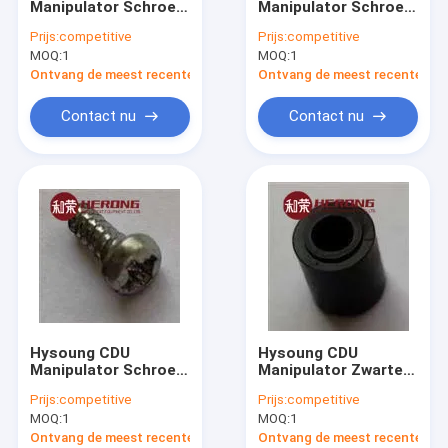
Manipulator Schroef
Manipulator Schroef
Self - servicepos Kiosk
PB3*8 ATM
PB3*10 ATM
Prijs:
competitive
Prijs:
competitive
ONDERDELEN op
onderdelen in
MOQ:
zelfbetalingskiosk
1
MOQ:
1
voorraad
voorraad
Ontvang de meest recente Prijs
Ontvang de meest recente Prij
Zelf het Bestel- Kiosk
Contact nu
Contact nu
De Machine van de kaartjeskiosk
De Kiosk van de muntuitwisseling
Overheidskiosk
Videotellermachine
Bitcoinkiosk
Hysoung CDU
Hysoung CDU
ATM-Vervangstukken
Manipulator Schroef
Manipulator Zwarte
PB3*8 ATM
Bus ATM onderdelen
Prijs:
competitive
Prijs:
competitive
ONDERDELEN op
op voorraad
Kioskdelen
MOQ:
1
MOQ:
1
voorraad
Ontvang de meest recente Prijs
Ontvang de meest recente Prij