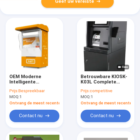
Geef uw vereiste
OEM Moderne
Betrouwbare KIOSK-
Intelligente
K03L Complete
ApotheekAutomaat
Geldautomaat voor
Prijs:
Bespreekbaar
Prijs:
competitive
de Acceptorkiosk van
Bank- en Detailhandel
MOQ:
1
MOQ:
1
het 24 urencontante
geld
Ontvang de meest recente Prijs
Ontvang de meest recente Prij
Contact nu
Contact nu