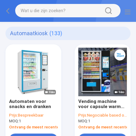
Automaatkiosk
(133)
Automaten voor
Vending machine
snacks en dranken
voor capsule warm
koud drinken thee
Prijs:
Bespreekbaar
Prijs:
Negociable based on the quantity
koffie sap ijs
MOQ:
1
MOQ:
1
Ontvang de meest recente Prijs
Ontvang de meest recente Prij