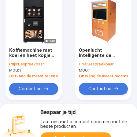
Koffiemachine met
Openlucht
koel en heet kopje
Intelligente de
koffie 32 inch
Automaatkiosk 24/7
Prijs:
Bespreekbaar
Prijs:
Bespreekbaar
van de Apotheekself
MOQ:
1
MOQ:
1
- service Contant
geldacceptor
Ontvang de meest recente Prijs
Ontvang de meest recente Prij
Contact nu
Contact nu
Bespaar je tijd
Laat ons met u contact opnemen met de
beste producten.