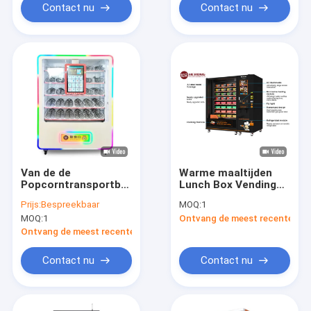
Contact nu
Contact nu
Van de de
Warme maaltijden
Popcorntransportband
Lunch Box Vending
van ijsjuicer de
Machine Warme
Prijs:
Bespreekbaar
MOQ:
1
Automaatkiosk
maaltijden Vending
MOQ:
1
Ontvang de meest recente Prij
Machines
Ontvang de meest recente Prijs
Contact nu
Contact nu